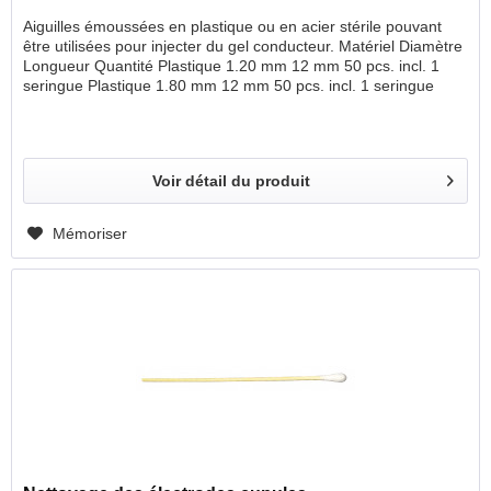
Aiguilles émoussées en plastique ou en acier stérile pouvant
être utilisées pour injecter du gel conducteur. Matériel Diamètre
Longueur Quantité Plastique 1.20 mm 12 mm 50 pcs. incl. 1
seringue Plastique 1.80 mm 12 mm 50 pcs. incl. 1 seringue
Acier 1.60 mm 15 mm 100 pcs. sans seringue Acier 1.60 mm
18 mm 100 pcs. sans seringue Acier 1.60 mm 25 mm 100 pcs.
sans seringue
Voir détail du produit
Mémoriser