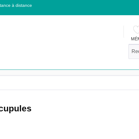
tance à distance
MÉ
 cupules