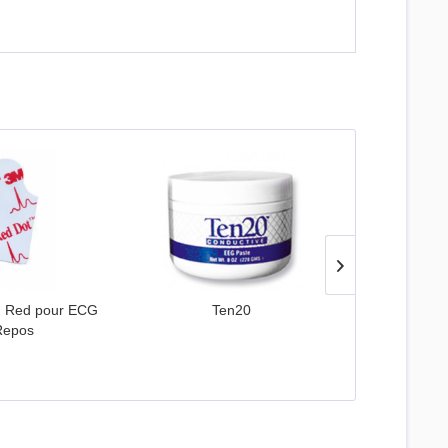
M Red pour ECG
Ten20
N
Repos