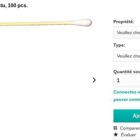
tu, 100 pcs.
Propriété:
Type:
Quantité so
Connectez-vo
passer com
Ajo
Compare
Évaluer