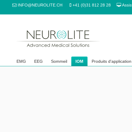
INFO@NEUROLITE.CH
+41 (0)31 812 28 28
Assis
EMG
EEG
Sommeil
IOM
Produits d'application