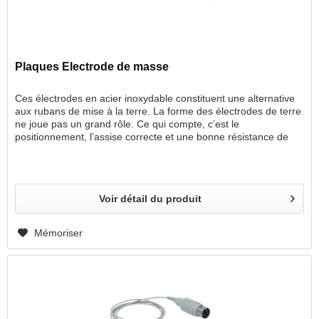
Plaques Electrode de masse
Ces électrodes en acier inoxydable constituent une alternative
aux rubans de mise à la terre. La forme des électrodes de terre
ne joue pas un grand rôle. Ce qui compte, c’est le
positionnement, l’assise correcte et une bonne résistance de
contact. Pour la fixation, on utilise une bande Velcro ou un
élastique. Pour obtenir la résistance de contact nécessaire en
cas d’éventuels problèmes de contact, l’électrode peut
également être utilisée avec un gel de contact, comme les
Voir détail du produit
électrodes de terre traditionnelles. Le câble de raccordement
est solidement fixé aux plaques. - Électrode avec câble de 120
cm avec fiche TP de 0,15 mm - Le diamètre de l’électrode de
Mémoriser
terre des plaques est de 32 mm