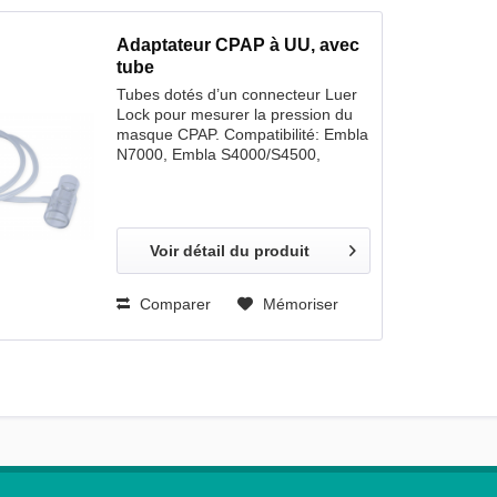
Adaptateur CPAP à UU, avec
tube
Tubes dotés d’un connecteur Luer
Lock pour mesurer la pression du
masque CPAP. Compatibilité: Embla
N7000, Embla S4000/S4500,
Embletta MPR, Embletta Gold La
plupart des capteurs de pression de
débit/ronflements et la plupart des
masques CPAP 1/emballage
Voir détail du produit
Longeur 80 cm
Comparer
Mémoriser