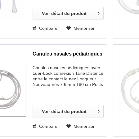
Canules nasales avec filtre, adulte
213 cm Canules nasale / orales
Voir détail du produit
avec filtre, adulte 213 cm Canules
nasales avec filtre, pédiatrique
Comparer
Mémoriser
Canules nasales pédiatriques
Canules nasales pédiariques avec
Luer-Lock connexion Taille Distance
entre le contact le nez Longueur
Nouveau-nés 7.6 mm 180 cm Petits
enfants à partir de 12 mois 9.1 mm
180 cm Petits enfants à partir de 12
mois 9.1 mm 40 cm
Voir détail du produit
Comparer
Mémoriser