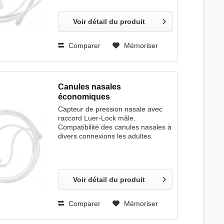
offrant un excellent confort de port
Longeur Quantité 60 cm 100 pcs.
Voir détail du produit
180 cm 50 pcs.
Comparer
Mémoriser
Canules nasales
économiques
Capteur de pression nasale avec
raccord Luer-Lock mâle.
Compatibilité des canules nasales à
divers connexions les adultes
longueur de tuyau de 60 cm 100
pièces
Voir détail du produit
Comparer
Mémoriser