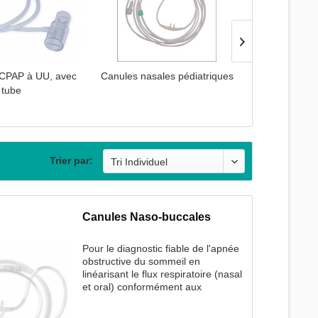
 CPAP à UU, avec
Canules nasales pédiatriques
Canules pour 
tube
Trier par:
Canules Naso-buccales
Pour le diagnostic fiable de l'apnée
obstructive du sommeil en
linéarisant le flux respiratoire (nasal
et oral) conformément aux
directives de l'AASM. Canules
nasales / buccales très sensibles