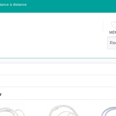
tance à distance
MÉ
n
r