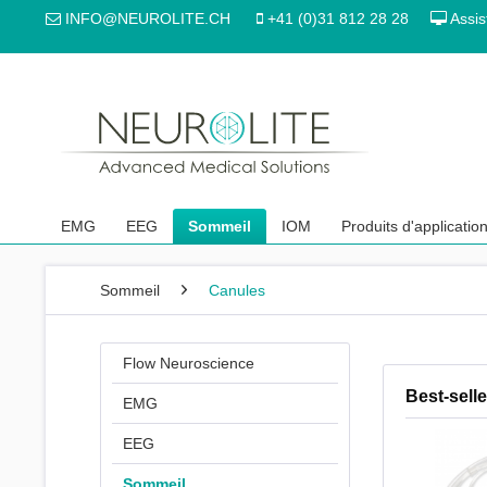
INFO@NEUROLITE.CH
+41 (0)31 812 28 28
Assis
EMG
EEG
Sommeil
IOM
Produits d'applicatio
Sommeil
Canules
Flow Neuroscience
Best-selle
EMG
EEG
Sommeil