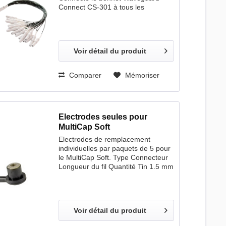
Connect CS-301 à tous les
principaux systèmes d'EEG
cliniques. Connecteur femelle DB25
à des connecteurs protégées des
contacts avec étiquettes
Voir détail du produit
d'électrode.
Comparer
Mémoriser
Electrodes seules pour
MultiCap Soft
Electrodes de remplacement
individuelles par paquets de 5 pour
le MultiCap Soft. Type Connecteur
Longueur du fil Quantité Tin 1.5 mm
TP 100 cm 5 pcs. AgCI fritté 1.5
mm TP 150 cm 10 pcs. Tin 1.5 mm
TP 150 cm 5 pcs. AgCI fritté 1.5
mm TP 150 cm 5 pcs.
Voir détail du produit