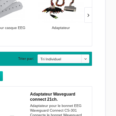
our casque EEG
Adaptateur
Mentonniè
Trier par:
Adaptateur Waveguard
connect 21ch.
Adaptateur pour le bonnet EEG
Waveguard Connect CS-301
Connecte le bonnet Waveguard