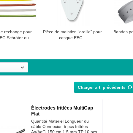
de rechange pour
Pièce de maintien "oreille" pour
Bandes p
EG Schröter ou...
casque EEG...
Charger art. précédents
Électrodes frittées MultiCap
Flat
Quantité Matériel Longueur du
câble Connexion 5 pcs frittées
Ag/AgCl 150 cm 1.5 mm TP 10 pcs