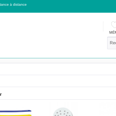
tance à distance
MÉ
r