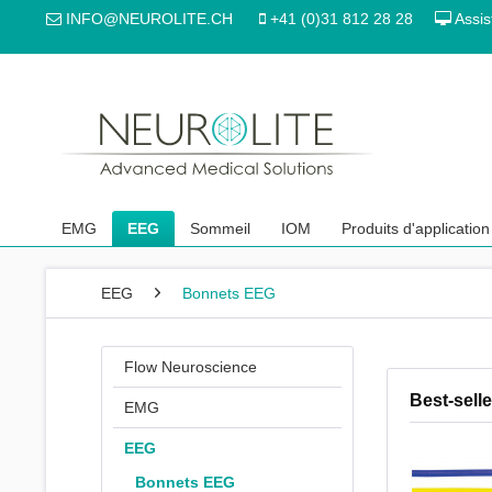
INFO@NEUROLITE.CH
+41 (0)31 812 28 28
Assis
EMG
EEG
Sommeil
IOM
Produits d'application
EEG
Bonnets EEG
Flow Neuroscience
Best-selle
EMG
EEG
Bonnets EEG