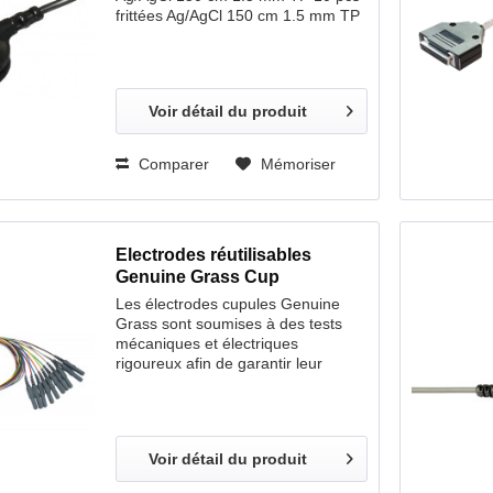
frittées Ag/AgCl 150 cm 1.5 mm TP
23 pcs frittées Ag/AgCl 150 cm 1.5
mm TP 5 pcs frittées Ag/AgCl 180
cm 1.5 mm TP 10 psc frittées
Ag/AgCl 180 cm 1.5 mm TP 23 pcs
Voir détail du produit
frittées Ag/AgCl 180 cm 1.5 mm TP
Comparer
Mémoriser
Electrodes réutilisables
Genuine Grass Cup
Les électrodes cupules Genuine
Grass sont soumises à des tests
mécaniques et électriques
rigoureux afin de garantir leur
durabilité. Clarté et fiabilité
d’enregistrement inégalables. Choix
de cupules profondes coulées en or
ou argent 10 mm de diamètre ; ou
Voir détail du produit
cupules coulées en or 6 mm de
diamètre. Choix unique de 3