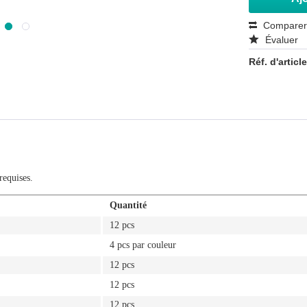
Compare
Évaluer
Réf. d'article
equises.
Quantité
12 pcs
4 pcs par couleur
12 pcs
12 pcs
12 pcs