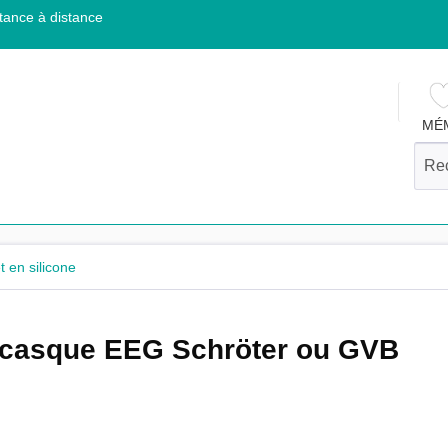
tance à distance
MÉ
 en silicone
 casque EEG Schröter ou GVB