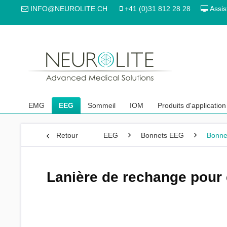
INFO@NEUROLITE.CH
+41 (0)31 812 28 28
Assis
EMG
EEG
Sommeil
IOM
Produits d'application
Retour
EEG
Bonnets EEG
Bonnet
Lanière de rechange pour