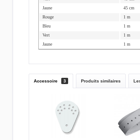
Jaune
45 cm
Rouge
1 m
Bleu
1 m
Vert
1 m
Jaune
1 m
Accessoire
3
Produits similaires
Les